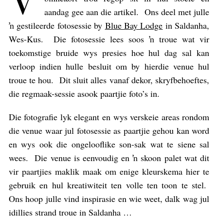
aandag gee aan die artikel. Ons deel met julle
ŉ gestileerde fotosessie by
Blue Bay Lodge
in Saldanha,
Wes-Kus. Die fotosessie lees soos ŉ troue wat vir
toekomstige bruide wys presies hoe hul dag sal kan
verloop indien hulle besluit om by hierdie venue hul
troue te hou. Dit sluit alles vanaf dekor, skryfbehoeftes,
die regmaak-sessie asook paartjie foto’s in.
Die fotografie lyk elegant en wys verskeie areas rondom
die venue waar jul fotosessie as paartjie gehou kan word
en wys ook die ongelooflike son-sak wat te siene sal
wees. Die venue is eenvoudig en ŉ skoon palet wat dit
vir paartjies maklik maak om enige kleurskema hier te
gebruik en hul kreatiwiteit ten volle ten toon te stel.
Ons hoop julle vind inspirasie en wie weet, dalk wag jul
idillies strand troue in Saldanha …