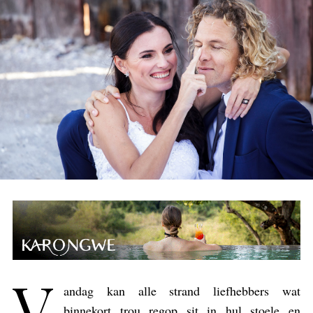
V
andag kan alle strand liefhebbers wat
binnekort trou regop sit in hul stoele en